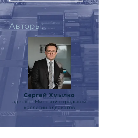
Авторы:
Сергей Хмылко
адвокат
Минской
городской
коллегии
адвокат
ов